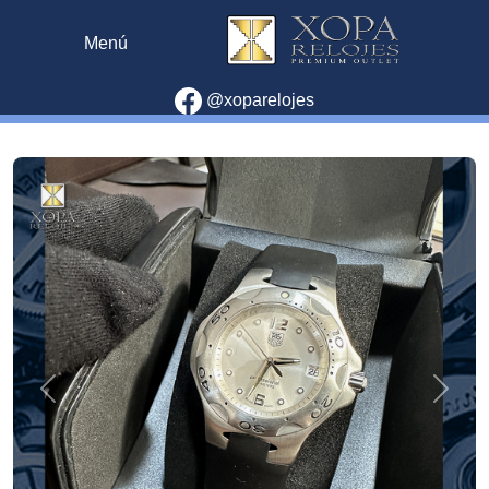
Menú
@xoparelojes
Previous
Next