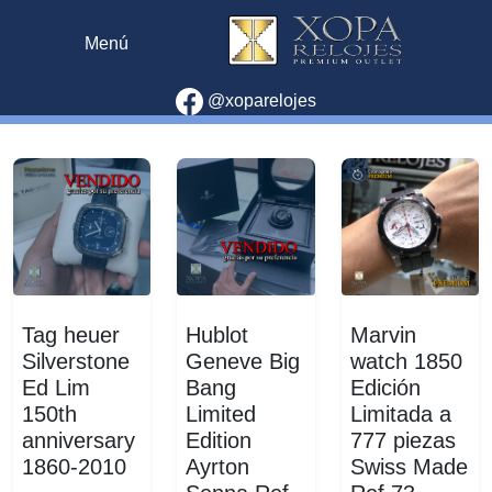
Menú
@xoparelojes
Tag heuer
Hublot
Marvin
Silverstone
Geneve Big
watch 1850
Ed Lim
Bang
Edición
150th
Limited
Limitada a
anniversary
Edition
777 piezas
1860-2010
Ayrton
Swiss Made