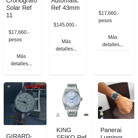
Cronografo
Automatic
Solar Ref
Ref 43mm
$17,660.-
11
pesos
$145,000.-
$17,660.-
Más
pesos
Más
detalles...
detalles...
Más
detalles...
KING
Panerai
GIRARD-
SEIKO Ref
Luminor