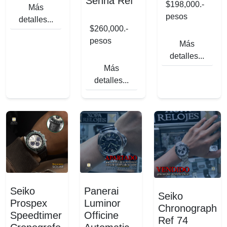
Senna Ref
$198,000.-
Más
pesos
detalles...
$260,000.-
pesos
Más
detalles...
Más
detalles...
Seiko
Panerai
Seiko
Prospex
Luminor
Chronograph
Speedtimer
Officine
Ref 74