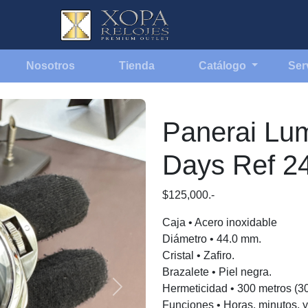
Nosotros
Tienda
Catálogo
Ser
Panerai Lum
Days Ref 2
$125,000.-
Caja • Acero inoxidable
Diámetro • 44.0 mm.
Cristal • Zafiro.
Brazalete • Piel negra.
Hermeticidad • 300 metros (3
Next
Funciones • Horas, minutos, 