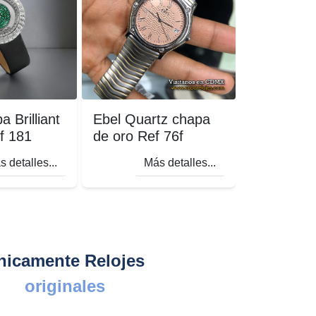
 Brilliant
Ebel Quartz chapa
Panerai L
f 181
de oro Ref 76f
Officine A
Ref 43m
 detalles...
Más detalles...
Má
nicamente Relojes
originales