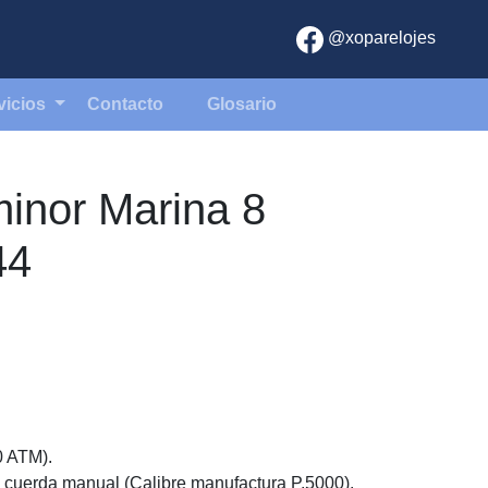
@xoparelojes
vicios
Contacto
Glosario
inor Marina 8
44
0 ATM).
y cuerda manual (Calibre manufactura P.5000).