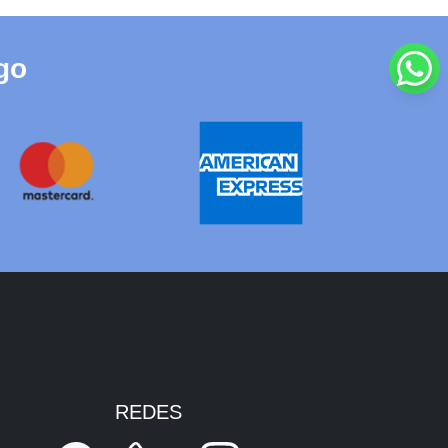
go
REDES