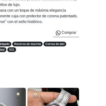
rtivo de lujo.
liana con un toque de máxima elegancia
nente caja con protector de corona patentado,
or" con el sello histórico.
Comprar
delgado
Reserva de marcha
Correa de piel
idad
531