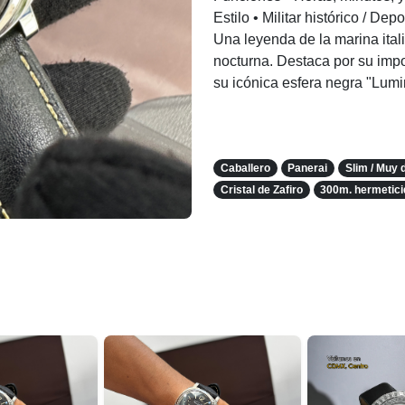
Estilo • Militar histórico / Depo
Una leyenda de la marina ita
nocturna. Destaca por su impo
su icónica esfera negra "Lumin
Caballero
Panerai
Slim / Muy 
Cristal de Zafiro
300m. hermetic