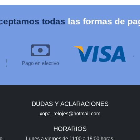
ceptamos todas
las formas de pa
Pago en efectivo
DUDAS Y ACLARACIONES
xopa_relojes@hotmail.com
HORARIOS
o,
Lunes a viernes de 11:00 a 18:00 horas.