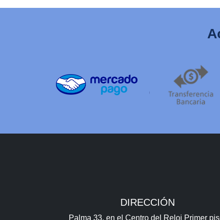
A
DIRECCIÓN
Palma 33, en el Centro del Reloj Primer pis