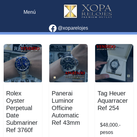
Menú
@xoparelojes
Rolex
Panerai
Tag Heuer
Oyster
Luminor
Aquarracer
Perpetual
Officine
Ref 254
Date
Automatic
Submariner
Ref 43mm
$48,000.-
Ref 3760f
pesos