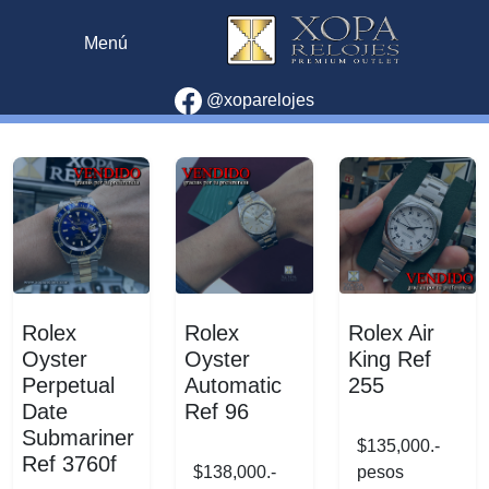
Menú
@xoparelojes
Rolex
Rolex
Rolex Air
Oyster
Oyster
King Ref
Perpetual
Automatic
255
Date
Ref 96
Submariner
$135,000.-
Ref 3760f
$138,000.-
pesos