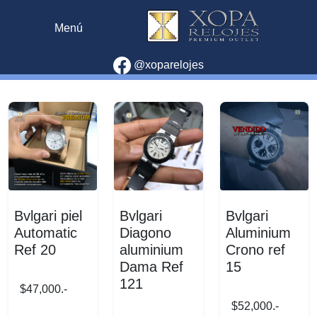
Menú
@xoparelojes
Bvlgari piel
Bvlgari
Bvlgari
Automatic
Diagono
Aluminium
Ref 20
aluminium
Crono ref
Dama Ref
15
121
$47,000.-
$52,000.-