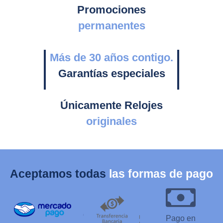
Promociones
permanentes
Más de 30 años contigo.
Garantías especiales
Únicamente Relojes
originales
Aceptamos todas
las formas de pago
Pago en