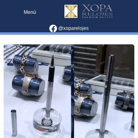
Menú
@xoparelojes