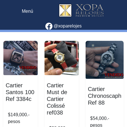
Menú
@xoparelojes
Cartier
Cartier
Cartier
Santos 100
Must de
Chronoscaph
Ref 3384c
Cartier
Ref 88
Colissé
ref038
$149,000.-
$54,000.-
pesos
pesos