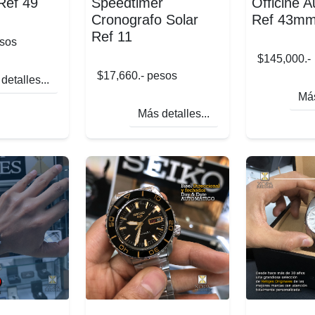
ef 49
Speedtimer
Officine A
Cronografo Solar
Ref 43m
Ref 11
esos
$145,000.-
$17,660.- pesos
detalles...
Más
Más detalles...