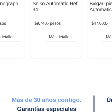
onograph
Seiko Automatic Ref
Bvlgari pie
34
Automatic
esos
$9,740.- pesos
$47,000.-
detalles...
Más detalles...
Más
Más de 30 años contigo.
Ú
Garantías especiales