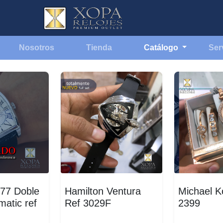
Nosotros
Tienda
Catálogo
Ser
777 Doble
Hamilton Ventura
Michael K
matic ref
Ref 3029F
2399