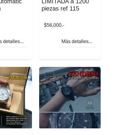
utomatic
LIMITADA a 1200
m
piezas ref 115
$56,000.-
 detalles...
Más detalles...