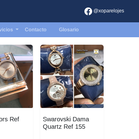
@xoparelojes
vicios
Contacto
Glosario
ors Ref
Swarovski Dama
Quartz Ref 155