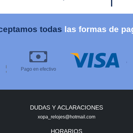
ceptamos todas
las formas de pa
Pago en efectivo
DUDAS Y ACLARACIONES
xopa_relojes@hotmail.com
HORARIOS