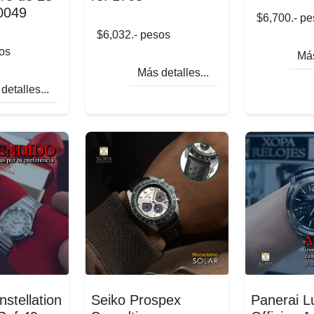
 0049
$6,700.- p
$6,032.- pesos
os
Más
Más detalles...
detalles...
tellation
Seiko Prospex
Panerai L