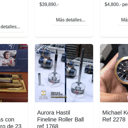
$39,890.-
$4,800.- p
Más detalles...
Más
detalles...
Aurora Hastil
Michael K
as con
Fineline Roller Ball
Ref 2278
ro de 23
ref 1768