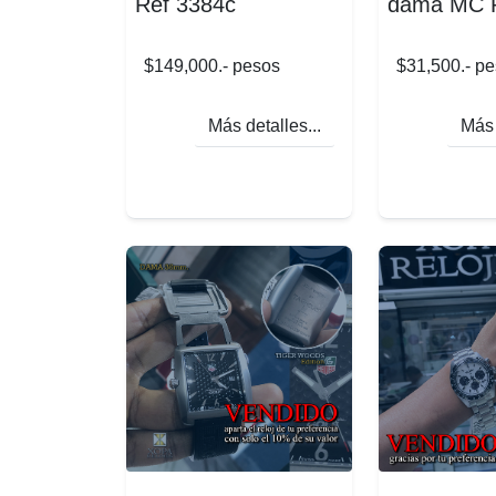
Ref 3384c
dama MC R
$149,000.- pesos
$31,500.- p
Más detalles...
Más 