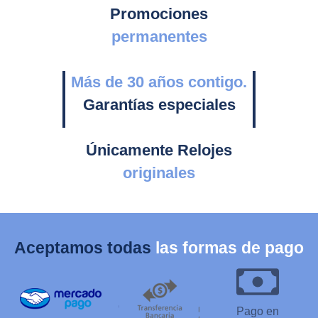
Promociones
permanentes
Más de 30 años contigo.
Garantías especiales
Únicamente Relojes
originales
Aceptamos todas
las formas de pago
Pago en