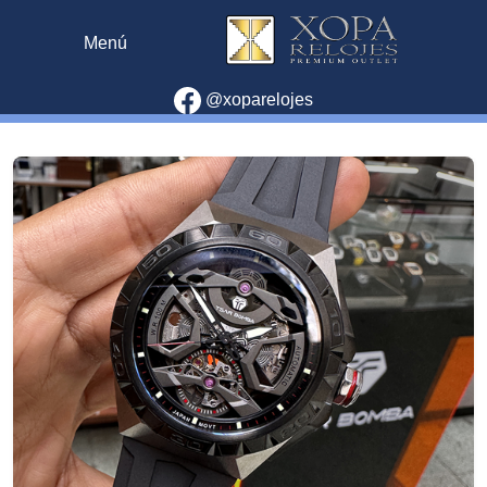
Menú
@xoparelojes