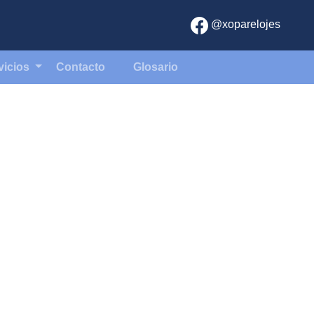
@xoparelojes
vicios
Contacto
Glosario