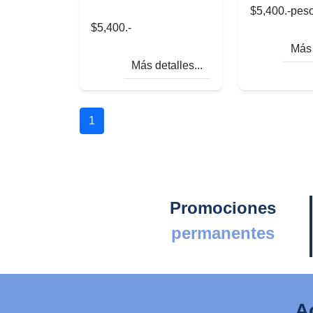
$5,400.-pes
$5,400.-
Más 
Más detalles...
1
Promociones
permanentes
A