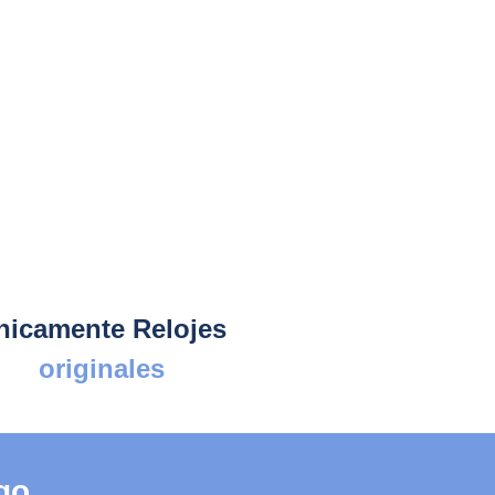
nicamente Relojes
originales
go