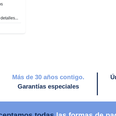
os
detalles...
Más de 30 años contigo.
Ú
Garantías especiales
ceptamos todas
las formas de pa