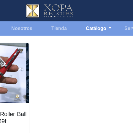
Nosotros
Tienda
Catálogo
Ser
oller Ball
69f